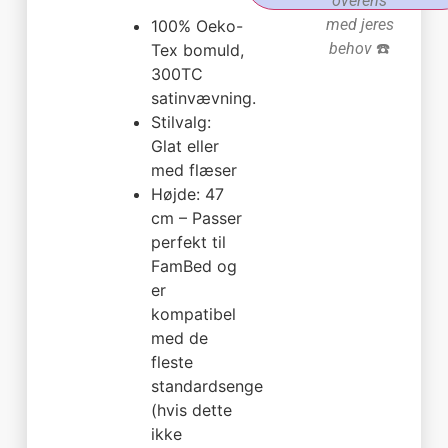
overens
med jeres
100% Oeko-
behov
☎️
Tex bomuld,
300TC
satinvævning.
Stilvalg:
Glat eller
med flæser
Højde: 47
cm – Passer
perfekt til
FamBed og
er
kompatibel
med de
fleste
standardsenge
(hvis dette
ikke