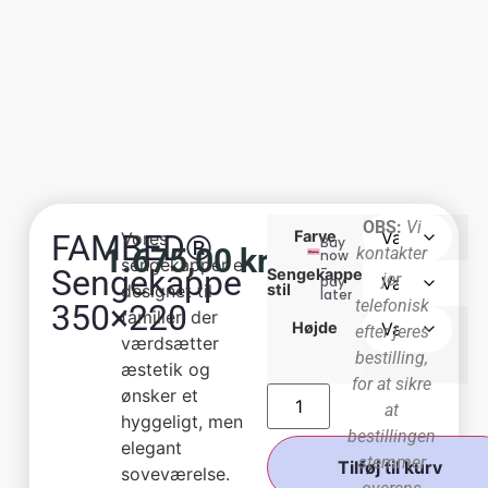
OBS:
Vi
Farve
FAMBED®
Vores
Buy
1.675,00
kr.
kontakter
now
sengekapper er
-
Sengekappe
Sengekappe
jer
pay
designet til
stil
later
telefonisk
350×220
familier, der
Højde
efter jeres
værdsætter
bestilling,
æstetik og
for at sikre
ønsker et
at
hyggeligt, men
bestillingen
elegant
stemmer
Tilføj til kurv
soveværelse.