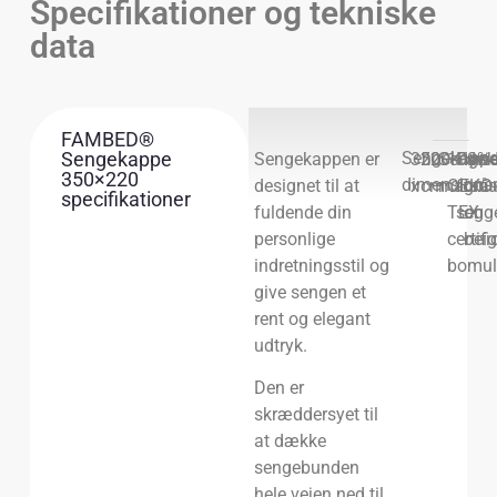
Specifikationer og tekniske
data
FAMBED®
Sengekappe
Sengekapp
Sengekappen er
350
220
Sengek
100%
Farv
Hvid
350×220
dimensione
designet til at
x
cm
materia
OEKO-
for
grå
specifikationer
fuldende din
TEX
seng
og
personlige
certifi
bei
indretningsstil og
bomul
give sengen et
rent og elegant
udtryk.
Den er
skræddersyet til
at dække
sengebunden
hele vejen ned til