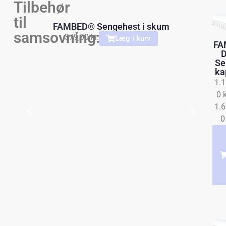
Tilbehør
til
FAMBED® Sengehest i skum
samsovning:
379,00
kr.
Læg i kurv
FA
Se
ka
1.1
0
k
1.6