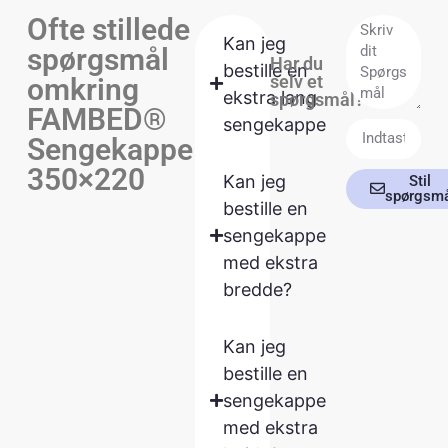
Ofte stillede
Kan jeg
spørgsmål
Har du
bestille en
selv et
omkring
ekstra lang
spørgsmål?
FAMBED®
sengekappe
Sengekappe
350×220
Kan jeg
Stil
spørgsmå
bestille en
sengekappe
med ekstra
bredde?
Kan jeg
bestille en
sengekappe
med ekstra