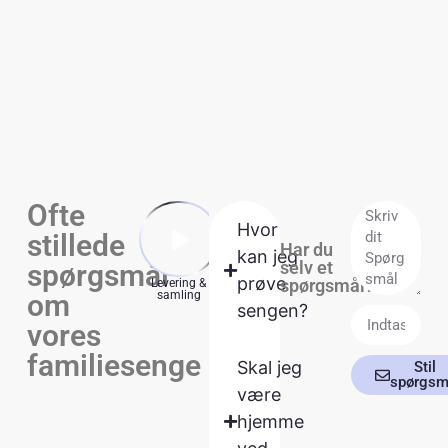
Ofte
Hvor
stillede
Har du
kan jeg
selv et
spørgsmål
prøve
spørgsmål?
Levering &
Springmadrasser
Topmadras
Lagen
om
samling
sengen?
vores
familiesenge
Skal jeg
Stil
spørgsm
være
hjemme