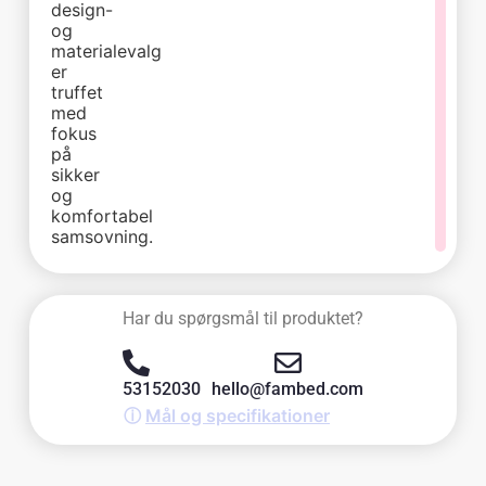
design-
og
materialevalg
er
truffet
med
fokus
på
sikker
og
komfortabel
samsovning.
Har du spørgsmål til produktet?
53152030
hello@fambed.com
ⓘ
Mål og specifikationer