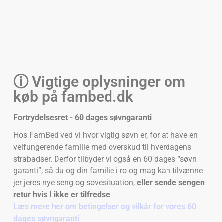
ⓘ Vigtige oplysninger om
køb på fambed.dk
Fortrydelsesret - 60 dages søvngaranti
Hos FamBed ved vi hvor vigtig søvn er, for at have en
velfungerende familie med overskud til hverdagens
strabadser. Derfor tilbyder vi også en 60 dages “søvn
garanti”, så du og din familie i ro og mag kan tilvænne
jer jeres nye seng og sovesituation,
eller sende sengen
retur hvis I ikke er tilfredse
.
Læs mere her om betingelser og vilkår for vores 60
dages søvngaranti