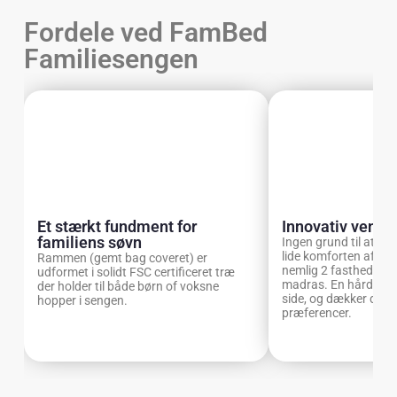
Fordele ved FamBed
Familiesengen
Et stærkt fundment for
Innovativ vendb
familiens søvn
Ingen grund til at tv
lide komforten af sen
Rammen (gemt bag coveret) er
nemlig 2 fastheder i
udformet i solidt FSC certificeret træ
madras. En hård sid
der holder til både børn of voksne
side, og dækker derm
hopper i sengen.
præferencer.