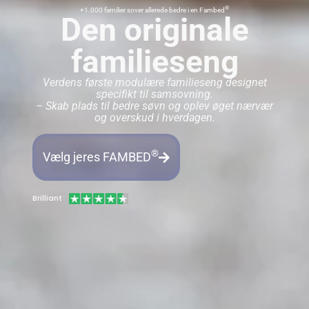
®
+1.000 familier sover allerede bedre i en Fambed
Den originale
familieseng
Verdens første modulære familieseng designet
specifikt til samsovning.
– S
kab plads til bedre søvn og oplev øget nærvær
og overskud i hverdagen.
®
Vælg jeres FAMBED
Brilliant