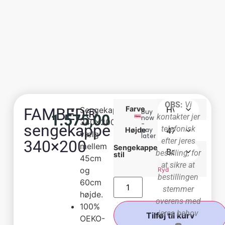
OBS:
Vi
Farve
FAMBED®
Sengekappe:
Buy
1.575,00
kr.
kontakter jer
now
340x200cm,
-
sengekappe
telefonisk
pay
Højde
vælg
later
efter jeres
340×200
mellem
Sengekappe
bestilling, for
stil
45cm
at sikre at
og
Ryd
bestillingen
60cm
stemmer
højde.
overens med
100%
jeres behov
Tilføj til kurv
OEKO-