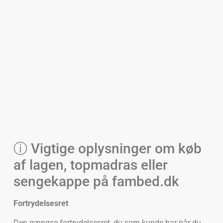
ⓘ Vigtige oplysninger om køb
af lagen, topmadras eller
sengekappe på fambed.dk
Fortrydelsesret
Den gængse fortrydelsesret, du som kunde har når du