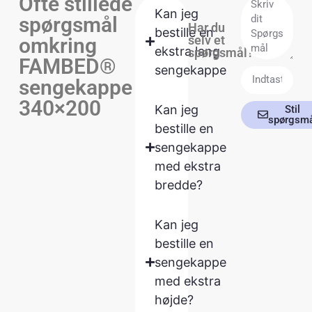
Ofte stillede
Kan jeg
spørgsmål
Har du
bestille en
selv et
omkring
ekstra lang
spørgsmål?
FAMBED®
sengekappe
sengekappe
340×200
Kan jeg
Stil
spørgsmå
bestille en
sengekappe
med ekstra
bredde?
Kan jeg
bestille en
sengekappe
med ekstra
højde?