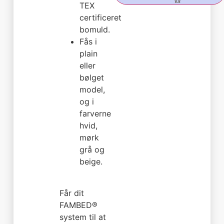
☎️
TEX
certificeret
bomuld.
Fås i
plain
eller
bølget
model,
og i
farverne
hvid,
mørk
grå og
beige.
Får dit
FAMBED®
system til at