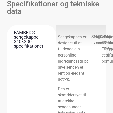
Specifikationer og tekniske
data
FAMBED®
sengekappe
Sengekapp
Sengekappen er
340
200
Sengek
100%
Farv
Hvid
340×200
dimensione
designet til at
x
cm
materia
OEKO-
for
grå
specifikationer
fuldende din
TEX
seng
og
personlige
certifi
bei
indretningsstil og
bomul
give sengen et
rent og elegant
udtryk.
Den er
skræddersyet til
at dække
sengebunden