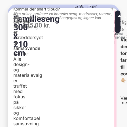
Kommer der snart tilbud?
Se
*Fra-prisen omfatter en komplet seng: madrasser, ramme,
En
1
Familieseng
alle
Fra:
cover, topmadras og ben. (Sengegavl og lagner kan
FamBed®
Køb
V
størrelser
tilkøbes)
Konfig
21.045,00
kr.
i
300
→
familieseng
f
dag
jeres
–
er
x
betal
famili
skræddersyet
senere
Væ
210
til
👇🏼
di
samsovende
cm
fo
familier.
Alle
fa
design-
til
og
co
materialevalg
er
👇🏼
truffet
med
fokus
Væ
på
me
sikker
og
Be
Ly
Mø
komfortabel
samsovning.