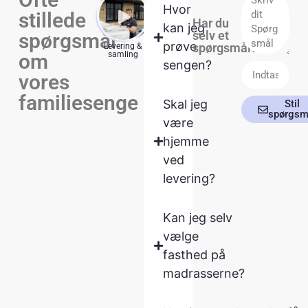
Hvor
stillede
Har du
kan jeg
selv et
spørgsmål
prøve
spørgsmål?
Levering &
Springmadrasser
Topmadras
Lagen
om
samling
sengen?
vores
familiesenge
Skal jeg
Stil
spørgsm
være
hjemme
ved
levering?
Kan jeg selv
vælge
fasthed på
madrasserne?