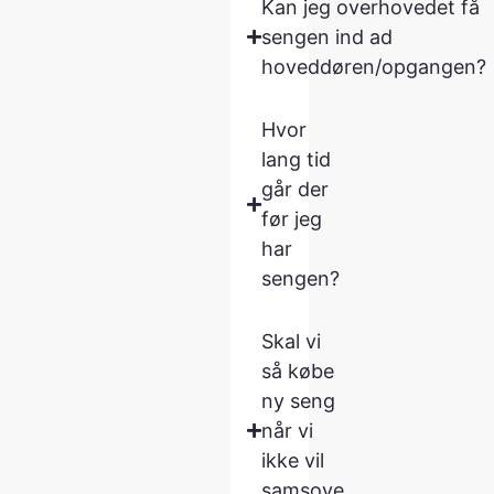
Kan jeg overhovedet få
sengen ind ad
hoveddøren/opgangen?
Hvor
lang tid
går der
før jeg
har
sengen?
Skal vi
så købe
ny seng
når vi
ikke vil
samsove