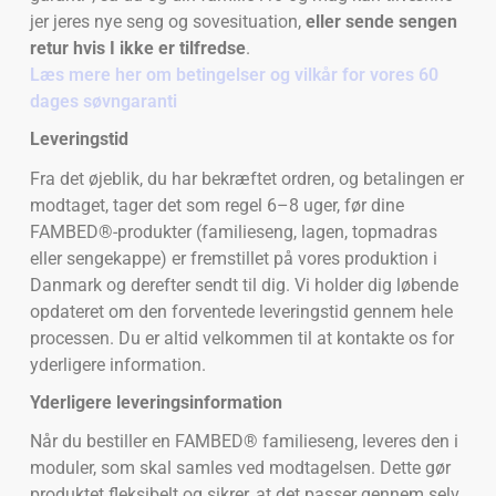
jer jeres nye seng og sovesituation,
eller sende sengen
retur hvis I ikke er tilfredse
.
Læs mere her om betingelser og vilkår for vores 60
dages søvngaranti
Leveringstid
Fra det øjeblik, du har bekræftet ordren, og betalingen er
modtaget, tager det som regel 6–8 uger, før dine
FAMBED®-produkter (familieseng, lagen, topmadras
eller sengekappe) er fremstillet på vores produktion i
Danmark og derefter sendt til dig. Vi holder dig løbende
opdateret om den forventede leveringstid gennem hele
processen. Du er altid velkommen til at kontakte os for
yderligere information.
Yderligere leveringsinformation
Når du bestiller en FAMBED® familieseng, leveres den i
moduler, som skal samles ved modtagelsen. Dette gør
produktet fleksibelt og sikrer, at det passer gennem selv