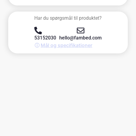
Har du spørgsmål til produktet?
53152030
hello@fambed.com
ⓘ
Mål og specifikationer