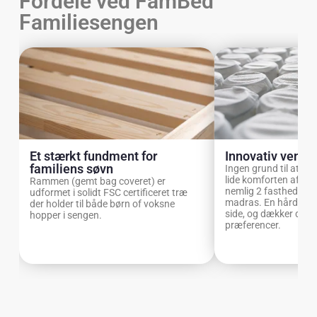
Fordele ved FamBed
Familiesengen
Et stærkt fundment for
Innovativ vendb
familiens søvn
Ingen grund til at tv
lide komforten af sen
Rammen (gemt bag coveret) er
nemlig 2 fastheder i
udformet i solidt FSC certificeret træ
madras. En hård sid
der holder til både børn of voksne
side, og dækker derm
hopper i sengen.
præferencer.