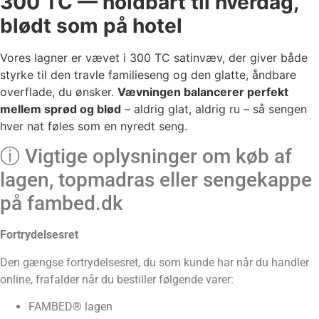
300 TC — holdbart til hverdag,
blødt som på hotel
Vores lagner er vævet i 300 TC satinvæv, der giver både
styrke til den travle familieseng og den glatte, åndbare
overflade, du ønsker.
Vævningen balancerer perfekt
mellem sprød og blød
– aldrig glat, aldrig ru – så sengen
hver nat føles som en nyredt seng.
ⓘ Vigtige oplysninger om køb af
lagen, topmadras eller sengekappe
på fambed.dk
Fortrydelsesret
Den gængse fortrydelsesret, du som kunde har når du handler
online, frafalder når du bestiller følgende varer:
FAMBED® lagen