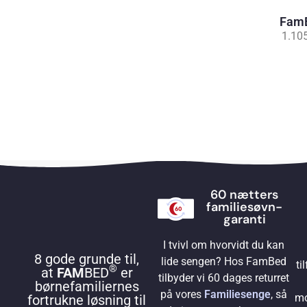
FamB
1.10
60 nætters
familiesøvn-
garanti
I tvivl om hvorvidt du kan
8 gode grunde til,
lide sengen? Hos FamBed
ti
®
at
FAM
BED
er
tilbyder vi 60 dages returret
børnefamiliernes
på vores
Familiesenge
, så
mo
fortrukne løsning til