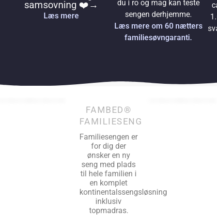
du i ro og mag kan teste
samsovning ❤️→
c
sengen derhjemme.
Læs mere
1.
Læs mere om 60 nætters
sv
familiesøvngaranti.
FAMBED®
FAMILIESENG
Familiesengen er
for dig der
ønsker en ny
seng med plads
til hele familien i
en komplet
kontinentalssengsløsning
inklusiv
topmadras.