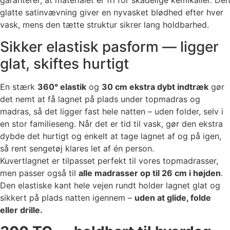
garanterer, at materialet er fri for skadelige kemikalier. Den
glatte satinvævning giver en nyvasket blødhed efter hver
vask, mens den tætte struktur sikrer lang holdbarhed.
Sikker elastisk pasform — ligger
glat, skiftes hurtigt
En stærk
360° elastik
og
30 cm ekstra dybt indtræk
gør
det nemt at få lagnet på plads under topmadras og
madras, så det ligger fast hele natten – uden folder, selv i
en stor familieseng. Når det er tid til vask, gør den ekstra
dybde det hurtigt og enkelt at tage lagnet af og på igen,
så rent sengetøj klares let af én person.
Kuvertlagnet er tilpasset perfekt til vores topmadrasser,
men passer også til
alle madrasser op til 26 cm i højden
.
Den elastiske kant hele vejen rundt holder lagnet glat og
sikkert på plads natten igennem –
uden at glide, folde
eller drille.