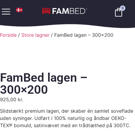
0
Forside
/
Store lagner
/ FamBed lagen – 300×200
FamBed lagen –
300×200
925,00
kr.
Slidstærkt premium lagen, der skaber én samlet soveflade
uden syninger. Udført i 100% naturlig og åndbar OEKO-
TEX® bomuld, satinvævet med en trådtæthed på 300TC.