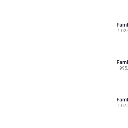
FamB
1.02
FamB
995
FamB
1.07