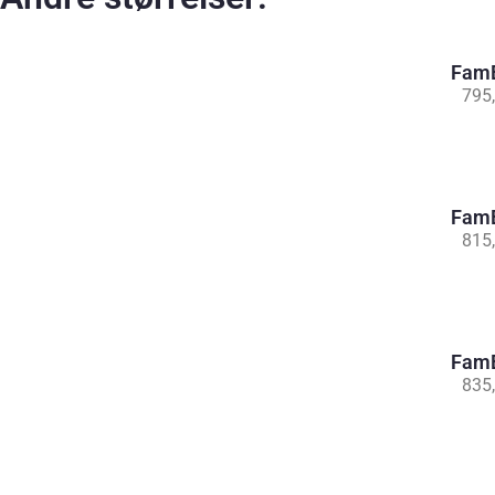
FamB
795
FamB
815
FamB
835