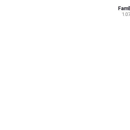
FamB
1.0