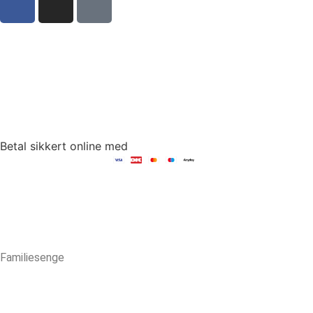
Sct Mortens Gade 6, st. tv
4700 Næstved
tlf: +45 53 15 20 30
mail: hello@fambed.com
Betal sikkert online med
Familiesenge