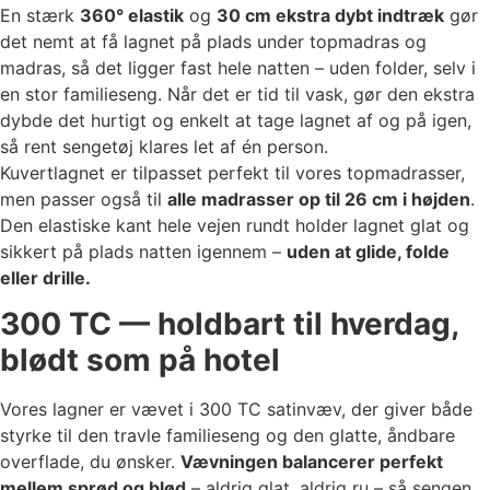
En stærk
360° elastik
og
30 cm ekstra dybt indtræk
gør
det nemt at få lagnet på plads under topmadras og
madras, så det ligger fast hele natten – uden folder, selv i
en stor familieseng. Når det er tid til vask, gør den ekstra
dybde det hurtigt og enkelt at tage lagnet af og på igen,
så rent sengetøj klares let af én person.
Kuvertlagnet er tilpasset perfekt til vores topmadrasser,
men passer også til
alle madrasser op til 26 cm i højden
.
Den elastiske kant hele vejen rundt holder lagnet glat og
sikkert på plads natten igennem –
uden at glide, folde
eller drille.
300 TC — holdbart til hverdag,
blødt som på hotel
Vores lagner er vævet i 300 TC satinvæv, der giver både
styrke til den travle familieseng og den glatte, åndbare
overflade, du ønsker.
Vævningen balancerer perfekt
mellem sprød og blød
– aldrig glat, aldrig ru – så sengen