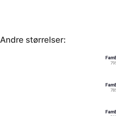
Andre størrelser:
FamB
79
FamB
78
FamB