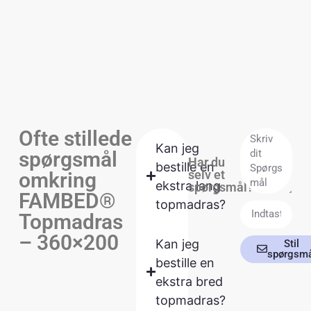
Ofte stillede
Kan jeg
spørgsmål
Har du
bestille en
selv et
omkring
ekstra lang
spørgsmål?
FAMBED®
topmadras?
Topmadras
– 360×200
Kan jeg
Stil
spørgsm
bestille en
ekstra bred
topmadras?