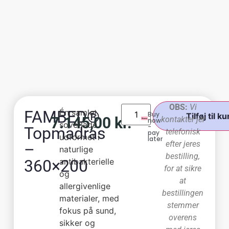
OBS:
Vi
FAMBED®
Én samlet
Buy
Tilføj til ku
7.145,00
kr.
kontakter jer
now
soveflade
-
Topmadras
telefonisk
pay
udformet i
later
efter jeres
–
naturlige
bestilling,
360×200
antibakterielle
for at sikre
og
at
allergivenlige
bestillingen
materialer, med
stemmer
fokus på sund,
overens
sikker og