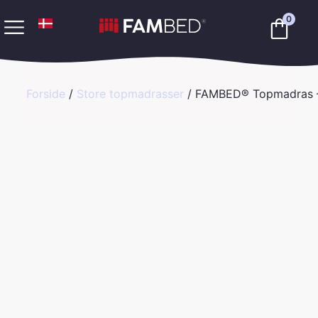
0
Forside
/
Store topmadrasser
/ FAMBED® Topmadras 