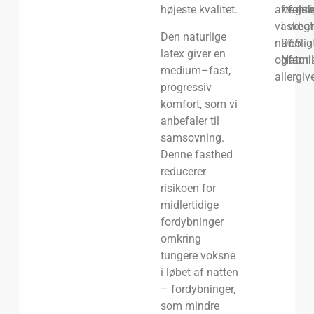
højeste kvalitet.
aftageli
kvalite
forsk
vaskbar
i
vægt
Den naturlige
naturlig
D65
i
latex giver en
og
Naturl
fami
medium–fast,
allergiv
progressiv
komfort, som vi
anbefaler til
samsovning.
Denne fasthed
reducerer
risikoen for
midlertidige
fordybninger
omkring
tungere voksne
i løbet af natten
– fordybninger,
som mindre