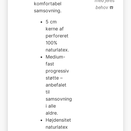
med jeres
komfortabel
behov
☎️
samsovning.
5 cm
kerne af
perforeret
100%
naturlatex.
Medium-
fast
progressiv
støtte –
anbefalet
til
samsovning
i alle
aldre.
Højdensitet
naturlatex