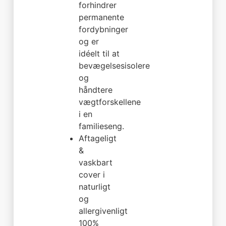
forhindrer
permanente
fordybninger
og er
idéelt til at
bevægelsesisolere
og
håndtere
vægtforskellene
i en
familieseng.
Aftageligt
&
vaskbart
cover i
naturligt
og
allergivenligt
100%