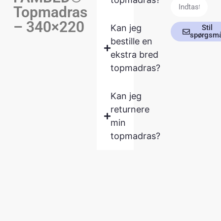
Topmadras
– 340×220
Kan jeg
Stil
spørgsm
bestille en
ekstra bred
topmadras?
Kan jeg
returnere
min
topmadras?