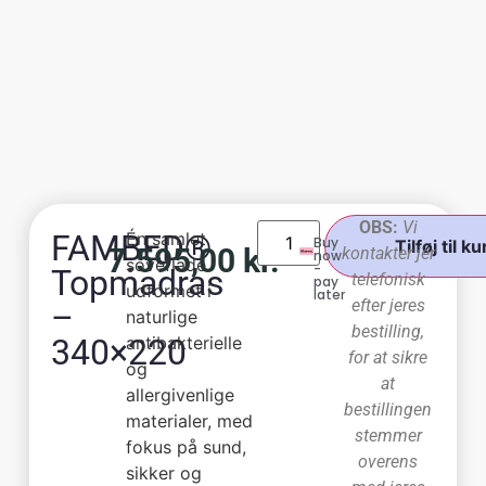
OBS:
Vi
FAMBED®
Én samlet
Buy
Tilføj til ku
7.595,00
kr.
kontakter jer
now
soveflade
-
Topmadras
telefonisk
pay
udformet i
later
efter jeres
–
naturlige
bestilling,
340×220
antibakterielle
for at sikre
og
at
allergivenlige
bestillingen
materialer, med
stemmer
fokus på sund,
overens
sikker og