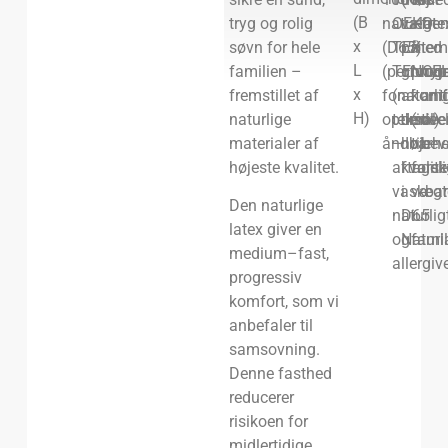
(B
tryg og rolig
naturlate
OEKO-
vægt
–
fre
x
søvn for hele
(D65)
TEX
på
med
tem
L
familien –
(perforer
TENCE
grund
progr
hyp
x
fremstillet af
for
(naturli
af
komf
anti
H)
naturlige
optimal
tekstil)
den
(idee
ove
materialer af
åndbarhe
–
høje
til
bev
højeste kvalitet.
aftageli
kvalite
forsk
vaskbar
i
vægt
Den naturlige
naturlig
D65
i
latex giver en
og
Naturl
fami
medium–fast,
allergiv
progressiv
komfort, som vi
anbefaler til
samsovning.
Denne fasthed
reducerer
risikoen for
midlertidige