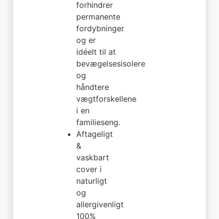
forhindrer
permanente
fordybninger
og er
idéelt til at
bevægelsesisolere
og
håndtere
vægtforskellene
i en
familieseng.
Aftageligt
&
vaskbart
cover i
naturligt
og
allergivenligt
100%