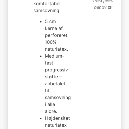
med jeres
komfortabel
behov
☎️
samsovning.
5 cm
kerne af
perforeret
100%
naturlatex.
Medium-
fast
progressiv
støtte –
anbefalet
til
samsovning
i alle
aldre.
Højdensitet
naturlatex