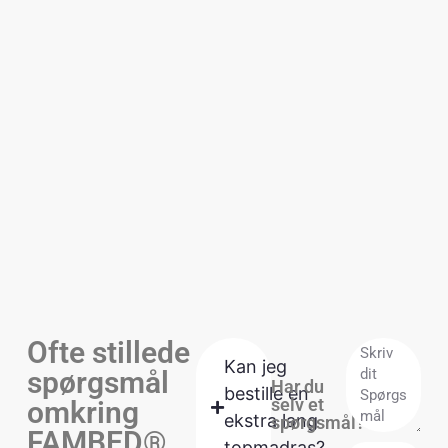
Ofte stillede
Kan jeg
spørgsmål
Har du
bestille en
selv et
omkring
ekstra lang
spørgsmål?
FAMBED®
topmadras?