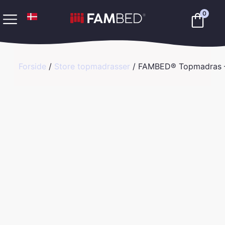
0
Forside
/
Store topmadrasser
/ FAMBED® Topmadras 