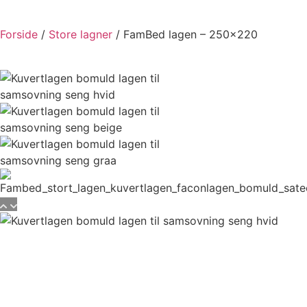
Forside
/
Store lagner
/ FamBed lagen – 250×220