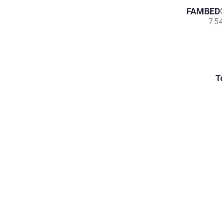
FAMBED®
7.5
T