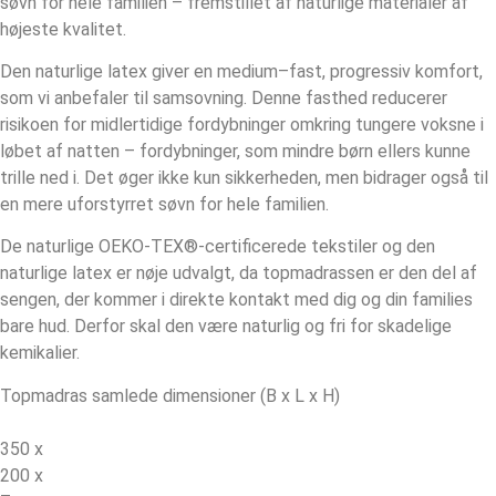
søvn for hele familien – fremstillet af naturlige materialer af
højeste kvalitet.
Den naturlige latex giver en medium–fast, progressiv komfort,
som vi anbefaler til samsovning. Denne fasthed reducerer
risikoen for midlertidige fordybninger omkring tungere voksne i
løbet af natten – fordybninger, som mindre børn ellers kunne
trille ned i. Det øger ikke kun sikkerheden, men bidrager også til
en mere uforstyrret søvn for hele familien.
De naturlige OEKO-TEX®-certificerede tekstiler og den
naturlige latex er nøje udvalgt, da topmadrassen er den del af
sengen, der kommer i direkte kontakt med dig og din families
bare hud. Derfor skal den være naturlig og fri for skadelige
kemikalier.
Topmadras samlede dimensioner (B x L x H)
350 x
200 x