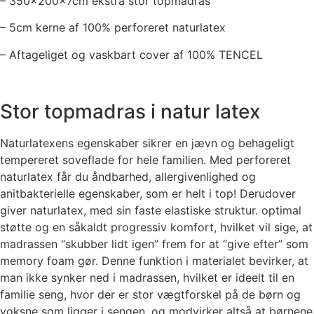
– 350x200x7cm ekstra stor topmadras
– 5cm kerne af 100% perforeret naturlatex
– Aftageliget og vaskbart cover af 100% TENCEL
Stor topmadras i natur latex
Naturlatexens egenskaber sikrer en jævn og behageligt
tempereret soveflade for hele familien. Med perforeret
naturlatex får du åndbarhed, allergivenlighed og
anitbakterielle egenskaber, som er helt i top! Derudover
giver naturlatex, med sin faste elastiske struktur. optimal
støtte og en såkaldt progressiv komfort, hvilket vil sige, at
madrassen “skubber lidt igen” frem for at “give efter” som
memory foam gør. Denne funktion i materialet bevirker, at
man ikke synker ned i madrassen, hvilket er ideelt til en
familie seng, hvor der er stor vægtforskel på de børn og
voksne som ligger i sengen, og modvirker altså at børnene