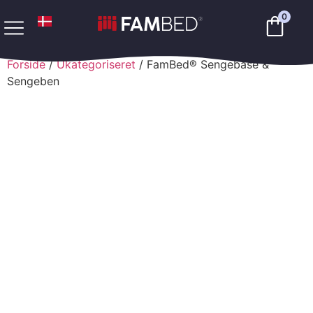
0
Forside
/
Ukategoriseret
/ FamBed® Sengebase &
Sengeben