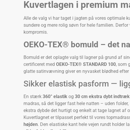
Kuvertlagen i premium mate
Alle de valg vi har taget i jagten på vores optimale k
sundere og mere rolig søvn for hele familien. Derfor
kompromis.
OEKO-TEX® bomuld – det nat
Bomuld er det oplagte valg til lagner på grund af sin
certificeret med
OEKO-TEX® STANDARD 100
, som g
glatte satinvævning giver en nyvasket blødhed efter 
Sikker elastisk pasform — ligg
En stærk
360° elastik
og
30 cm ekstra dybt indtræk
madras, så det ligger fast hele natten – uden folder, s
ekstra dybde det hurtigt og enkelt at tage lagnet af o
Kuvertlagnet er tilpasset perfekt til vores topmadras
højden
. Den elastiske kant hele vejen rundt holder 