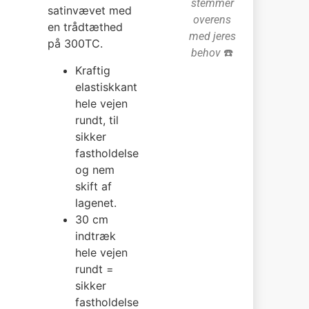
stemmer
satinvævet med
overens
en trådtæthed
med jeres
på 300TC.
behov
☎️
Kraftig
elastiskkant
hele vejen
rundt, til
sikker
fastholdelse
og nem
skift af
lagenet.
30 cm
indtræk
hele vejen
rundt =
sikker
fastholdelse