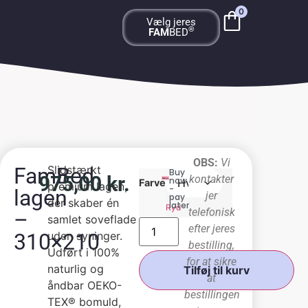
0
Vælg jeres
®
FAM
BED
OBS:
Vi
FamBed
Slidstærkt
Buy
975,00
kr.
kontakter
now
Farve
premium lagen,
-
lagen
jer
pay
der skaber én
later
Ryd
telefonisk
–
samlet soveflade
efter jeres
310×210
uden syninger.
bestilling,
Udført i 100%
for at sikre
naturlig og
Tilføj til kurv
at
åndbar OEKO-
bestillingen
TEX® bomuld,