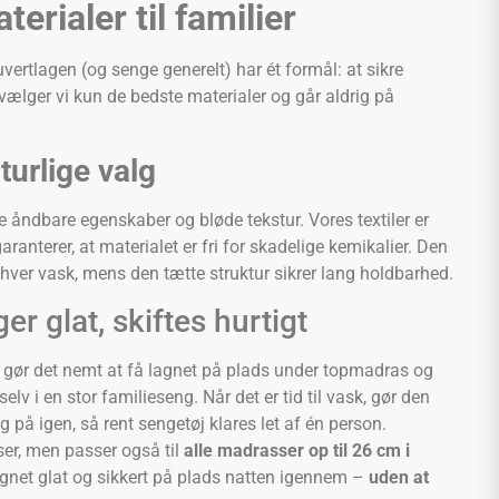
rialer til familier
uvertlagen (og senge generelt) har ét formål: at sikre
 vælger vi kun de bedste materialer og går aldrig på
urlige valg
e åndbare egenskaber og bløde tekstur. Vores textiler er
aranterer, at materialet er fri for skadelige kemikalier. Den
hver vask, mens den tætte struktur sikrer lang holdbarhed.
er glat, skiftes hurtigt
gør det nemt at få lagnet på plads under topmadras og
elv i en stor familieseng. Når det er tid til vask, gør den
g på igen, så rent sengetøj klares let af én person.
ser, men passer også til
alle madrasser op til 26 cm i
lagnet glat og sikkert på plads natten igennem –
uden at