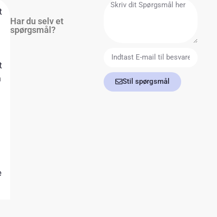
t
Har du selv et
spørgsmål?
t
a
Stil spørgsmål
t
e