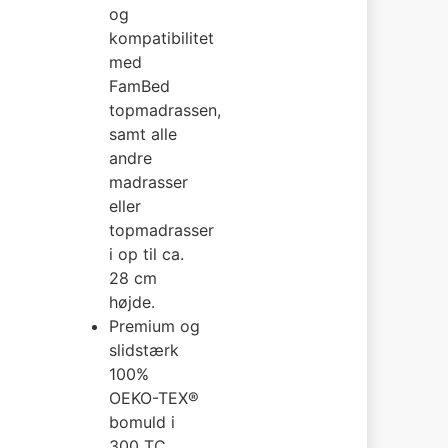
og
kompatibilitet
med
FamBed
topmadrassen,
samt alle
andre
madrasser
eller
topmadrasser
i op til ca.
28 cm
højde.
Premium og
slidstærk
100%
OEKO-TEX®
bomuld i
300 TC