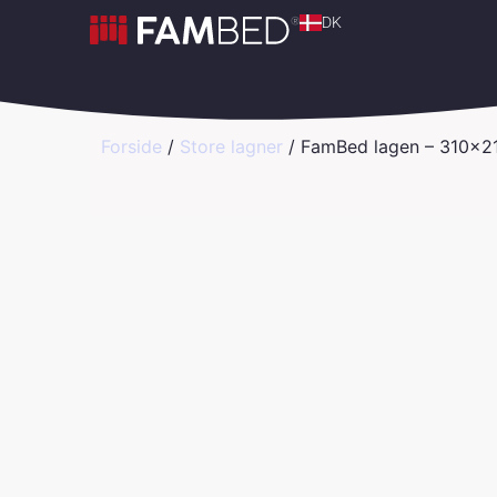
DK
Forside
/
Store lagner
/ FamBed lagen – 310×2