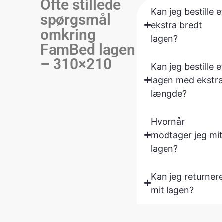
Ofte stillede
Kan jeg bestille e
spørgsmål
ekstra bredt
omkring
lagen?
FamBed lagen
– 310×210
Kan jeg bestille e
lagen med ekstr
længde?
Hvornår
modtager jeg mi
lagen?
Kan jeg returner
mit lagen?