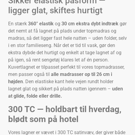
Sikker elastisk pasform —
ligger glat, skiftes hurtigt
En stærk
360° elastik
og
30 cm ekstra dybt indtræk
gør
det nemt at få lagnet på plads under topmadras og
madras, så det ligger fast hele natten – uden folder, selv
i en stor familieseng. Når det er tid til vask, gør den
ekstra dybde det hurtigt og enkelt at tage lagnet af og
på igen, så rent sengetøj klares let af én person.
Kuvertlagnet er tilpasset perfekt til vores topmadrasser,
men passer også til
alle madrasser op til 26 cm i
højden
. Den elastiske kant hele vejen rundt holder
lagnet glat og sikkert på plads natten igennem –
uden
at glide, folde eller drille.
300 TC — holdbart til hverdag,
blødt som på hotel
Vores lagner er vævet i 300 TC satinvæv, der giver både