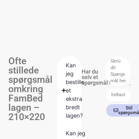
Ofte
Kan
stillede
Har du
jeg
selv et
spørgsmål
bestille
spørgsmål?
omkring
et
FamBed
ekstra
lagen –
bredt
Stil
spørgsmå
210×220
lagen?
Kan jeg