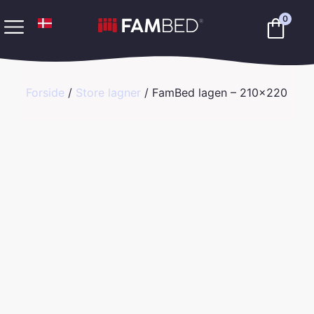
0
Forside
/
Store lagner
/ FamBed lagen – 210×220