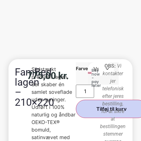
OBS:
Vi
Farve
FamBed
Slidstærkt
Buy
775,00
kr.
kontakter
now
premium lagen,
-
lagen
jer
pay
der skaber én
later
telefonisk
–
samlet soveflade
efter jeres
210×220
uden syninger.
bestilling,
Udført i 100%
Tilføj til kurv
for at sikre
naturlig og åndbar
at
OEKO-TEX®
bestillingen
bomuld,
stemmer
satinvævet med