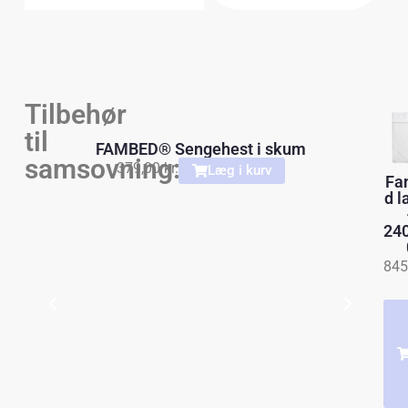
Tilbehør
til
FAMBED® Sengehest i skum
samsovning:
379,00
kr.
Læg i kurv
Fa
d l
24
845