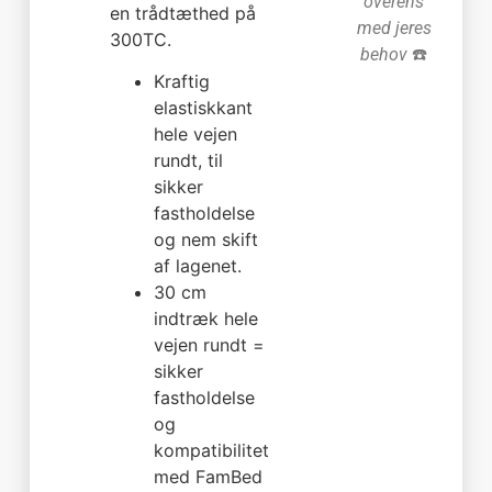
overens
en trådtæthed på
med jeres
300TC.
behov
☎️
Kraftig
elastiskkant
hele vejen
rundt, til
sikker
fastholdelse
og nem skift
af lagenet.
30 cm
indtræk hele
vejen rundt =
sikker
fastholdelse
og
kompatibilitet
med FamBed