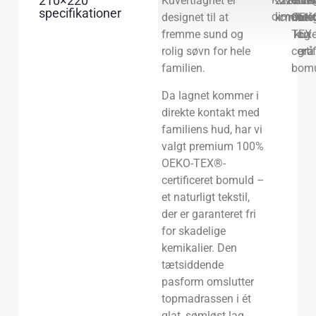
210×220
Kuvertlagnet er
210
220
Kuver
100
Far
Hvi
specifikationer
dimensi
designet til at
x
cm
mater
OEK
for
bei
fremme sund og
TEX
kuve
og
rolig søvn for hele
certi
grå
familien.
bom
Da lagnet kommer i
direkte kontakt med
familiens hud, har vi
valgt premium 100%
OEKO-TEX®-
certificeret bomuld –
et naturligt tekstil,
der er garanteret fri
for skadelige
kemikalier. Den
tætsiddende
pasform omslutter
topmadrassen i ét
glat, sømløst lag,