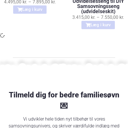
Udvidelsesseng til DIY
4.495,00
kr.
–
7.895,00
kr.
Samsovningsseng
Læg i kurv
(udvidelseskit)
3.415,00
kr.
–
7.550,00
kr.
Læg i kurv
Tilmeld dig for bedre familiesøvn
💌
Vi udvikler hele tiden nyt tilbehør til vores
samsovningsunivers, og skriver værdifulde indlæg med