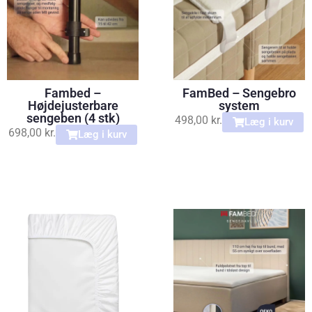
Fambed –
FamBed – Sengebro
Højdejusterbare
system
sengeben (4 stk)
498,00
kr.
Læg i kurv
698,00
kr.
Læg i kurv