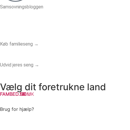
Samsovningsbloggen
Køb familieseng →
Udvid jeres seng →
Vælg dit foretrukne land
FAMBED.DK
FAMBED.SE
FAMBED.NO
FAMBED.CO.UK
FAMBED.COM
FAMBED.DE
FAMBED.NL
FAMBED.FR
Brug for hjælp?