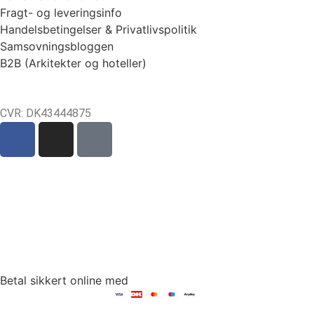
Fragt- og leveringsinfo
Handelsbetingelser & Privatlivspolitik
Samsovningsbloggen
B2B (Arkitekter og hoteller)
CVR: DK43444875
Sct Mortens Gade 6, st. tv
4700 Næstved
tlf: +45 53 15 20 30
mail: hello@fambed.com
Betal sikkert online med